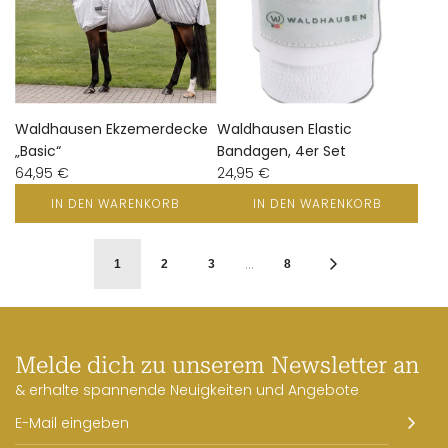
Waldhausen Ekzemerdecke
Waldhausen Elastic
„Basic“
Bandagen, 4er Set
64,95 €
24,95 €
IN DEN WARENKORB
IN DEN WARENKORB
…
1
2
3
8
Melde dich zu unserem Newsletter an
& erhalte spannende Neuigkeiten und Angebote