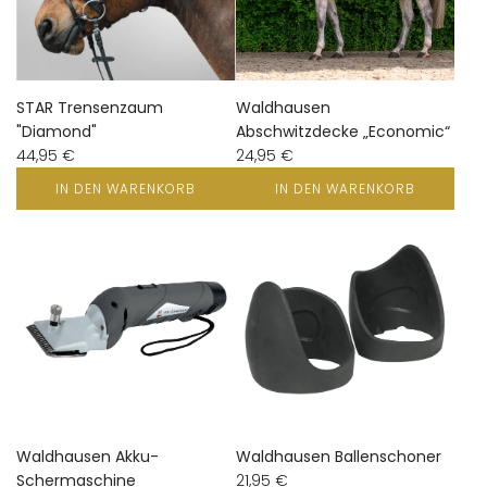
STAR Trensenzaum
Waldhausen
"Diamond"
Abschwitzdecke „Economic“
44,95 €
24,95 €
IN DEN WARENKORB
IN DEN WARENKORB
Waldhausen Akku-
Waldhausen Ballenschoner
Schermaschine
21,95 €