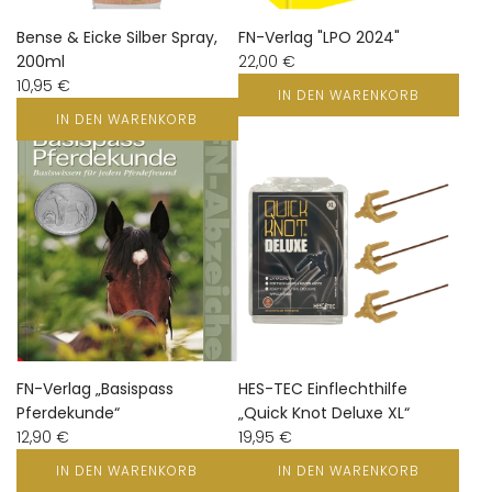
Bense & Eicke Silber Spray,
FN-Verlag "LPO 2024"
200ml
22,00 €
10,95 €
IN DEN WARENKORB
IN DEN WARENKORB
FN-Verlag „Basispass
HES-TEC Einflechthilfe
Pferdekunde“
„Quick Knot Deluxe XL“
12,90 €
19,95 €
IN DEN WARENKORB
IN DEN WARENKORB