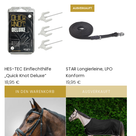
AUSVERKAUFT
HES-TEC Einflechthilfe
STAR Longierleine, LPO
„Quick Knot Deluxe“
Konform
18,95 €
19,95 €
IN DEN WARENKORB
AUSVERKAUFT