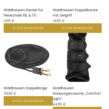
Waldhausen Deckel für
Waldhausen Doppelbürste
Flexischale 10L & 17L
mit Gelgriff
4,95 €
14,95 €
IN DEN WARENKORB
IN DEN WARENKORB
Waldhausen Doppellonge
Waldhausen
39,95 €
Dressurgamasche „Comfort
Light“
IN DEN WARENKORB
44,95 €