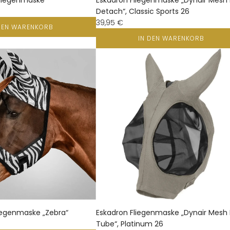
 Fliegenmaske
Eskadron Fliegenmaske „Dynair Mesh 
Detach“, Classic Sports 26
39,95 €
DEN WARENKORB
IN DEN WARENKORB
iegenmaske „Zebra“
Eskadron Fliegenmaske „Dynair Mesh 
Tube“, Platinum 26