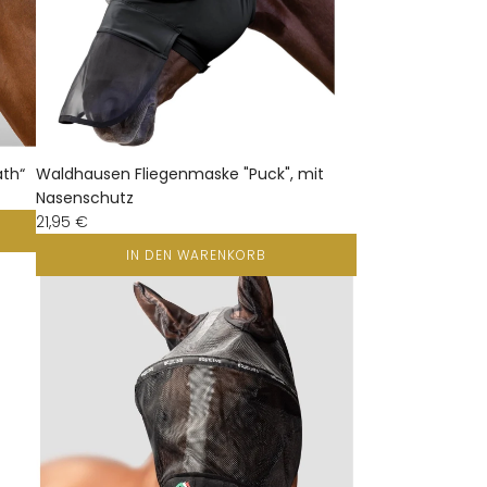
th“
Waldhausen Fliegenmaske "Puck", mit
Nasenschutz
21,95 €
IN DEN WARENKORB