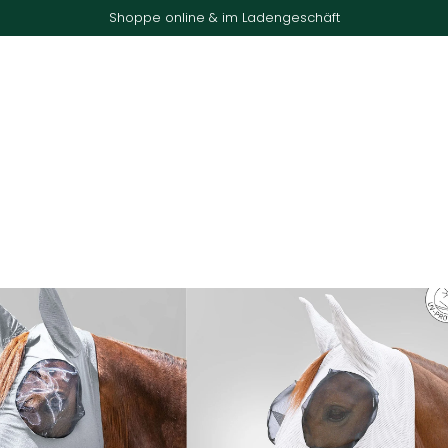
Shoppe online & im Ladengeschäft
nd
Sale
Gutscheine
Laden & Team
Kontakt