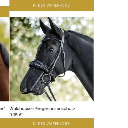
IN DEN WARENKORB
er“
Waldhausen Fliegennasenschutz
9,95 €
IN DEN WARENKORB