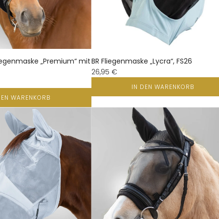
iegenmaske „Premium“ mit
BR Fliegenmaske „Lycra“, FS26
26,95 €
IN DEN WARENKORB
DEN WARENKORB