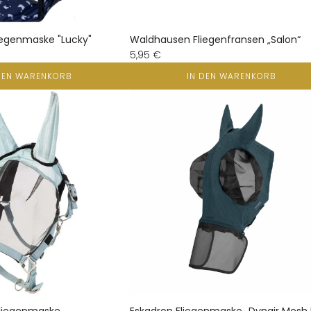
iegenmaske "Lucky"
Waldhausen Fliegenfransen „Salon“
5,95 €
DEN WARENKORB
IN DEN WARENKORB