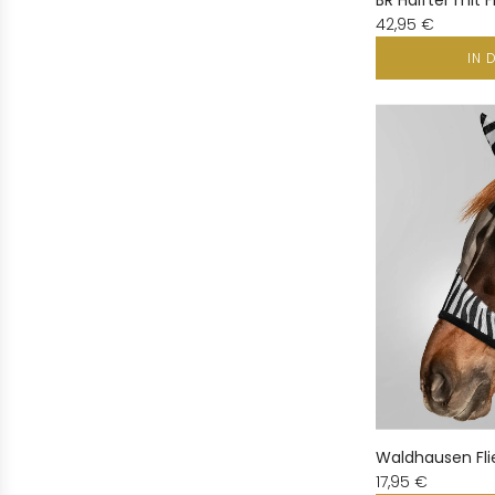
BR Halfter mit
42,95 €
IN 
Waldhausen Fl
17,95 €