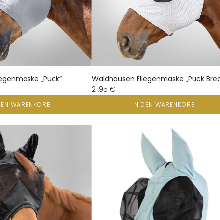
iegenmaske „Puck“
Waldhausen Fliegenmaske „Puck Brea
21,95 €
DEN WARENKORB
IN DEN WARENKORB