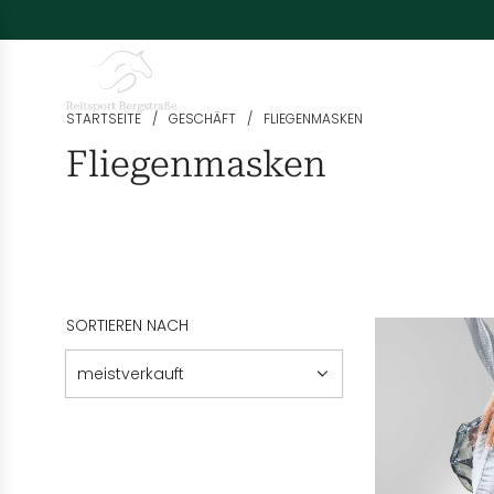
Marken
Pferd
Reiter
Stall & Pflege
Hu
STARTSEITE
/
GESCHÄFT
/
FLIEGENMASKEN
Fliegenmasken
SORTIEREN NACH