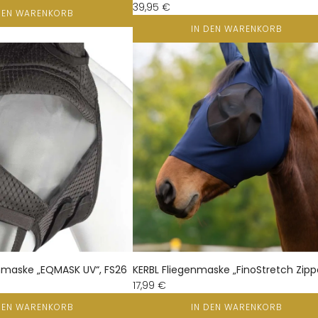
39,95 €
DEN WARENKORB
IN DEN WARENKORB
enmaske „EQMASK UV“, FS26
KERBL Fliegenmaske „FinoStretch Zipp
17,99 €
DEN WARENKORB
IN DEN WARENKORB