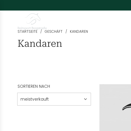
Marken
Pferd
Reiter
Stall & Pflege
Hu
STARTSEITE
/
GESCHÄFT
/
KANDAREN
Kandaren
SORTIEREN NACH