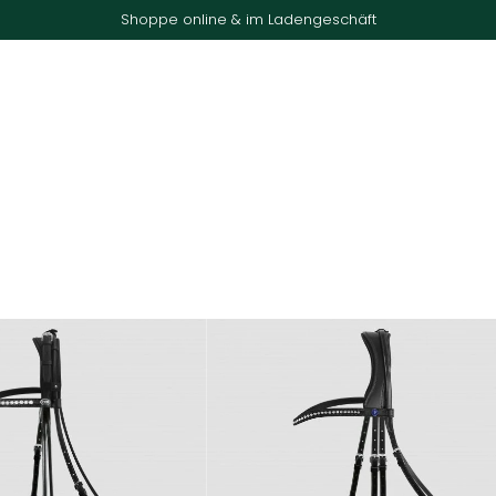
Shoppe online & im Ladengeschäft
nd
Sale
Gutscheine
Laden & Team
Kontakt