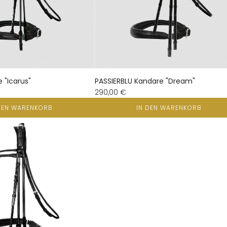
 "Icarus"
PASSIERBLU Kandare "Dream"
290,00 €
DEN WARENKORB
IN DEN WARENKORB