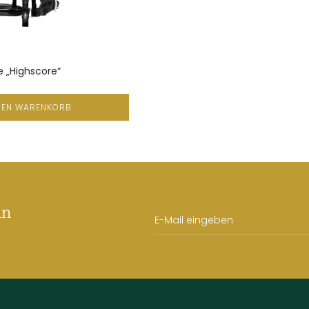
e „Highscore“
DEN WARENKORB
an