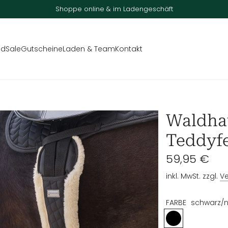
Shoppe online & im Ladengeschäft
nd
Sale
Gutscheine
Laden & Team
Kontakt
Waldha
Teddyfe
Regulärer
59,95 €
Preis
inkl. MwSt. zzgl.
V
FARBE
schwarz/n
s
c