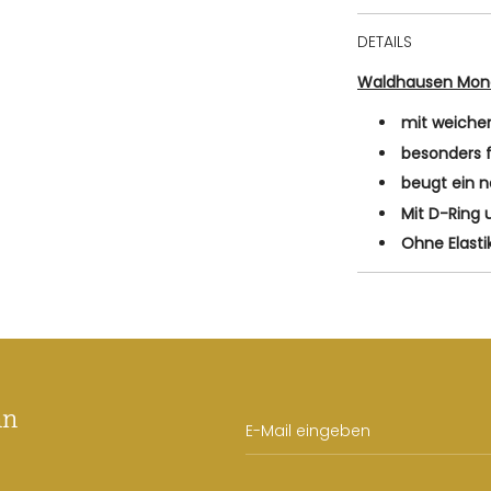
DETAILS
Waldhausen Mond
mit weichem
besonders 
beugt ein n
Mit D-Ring 
Ohne Elasti
an