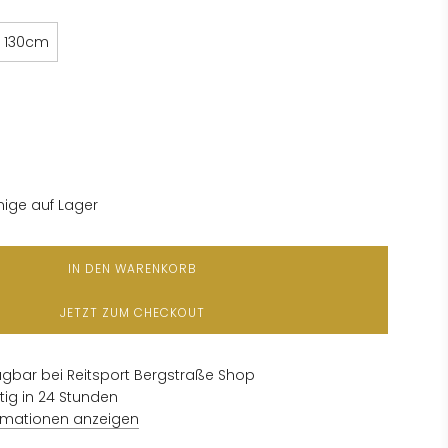
130cm
ige auf Lager
IN DEN WARENKORB
L
A
JETZT ZUM CHECKOUT
D
E
N
.
gbar bei Reitsport Bergstraße Shop
.
tig in 24 Stunden
.
rmationen anzeigen