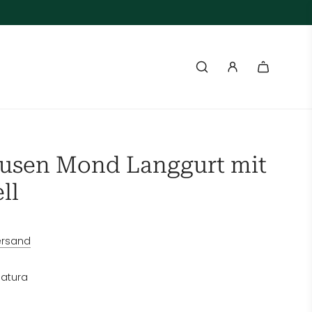
usen Mond Langgurt mit
ll
ersand
atura